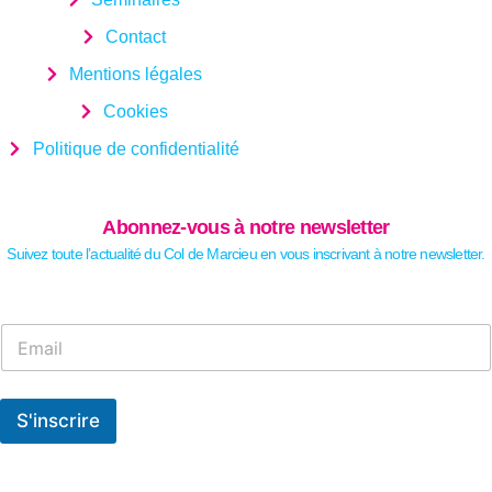
Contact
Mentions légales
Cookies
Politique de confidentialité
Abonnez-vous à notre newsletter
Suivez toute l’actualité du Col de Marcieu en vous inscrivant à notre newsletter.
E
E
m
m
a
a
i
i
l
l
S'inscrire
*