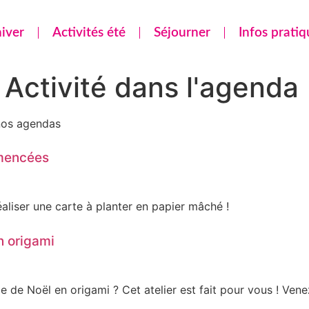
hiver
Activités été
Séjourner
Infos pratiq
:
Activité dans l'agenda
 nos agendas
emencées
éaliser une carte à planter en papier mâché !
n origami
 Noël en origami ? Cet atelier est fait pour vous ! Venez 