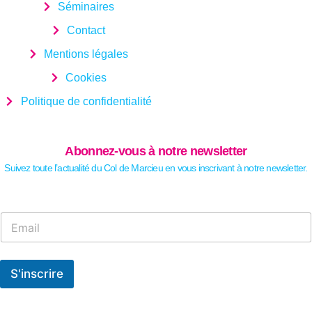
Séminaires
Contact
Mentions légales
Cookies
Politique de confidentialité
Abonnez-vous à notre newsletter
Suivez toute l’actualité du Col de Marcieu en vous inscrivant à notre newsletter.
E
E
m
m
a
a
i
i
l
l
S'inscrire
*